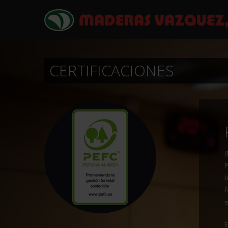
CERTIFICACIONES
(
P
b
f
E