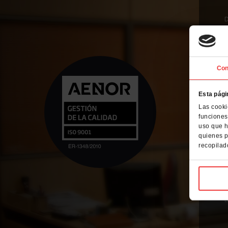
D
Con
Esta pági
Las cooki
L
funciones
m
uso que h
c
quienes p
recopilad
E
P
D