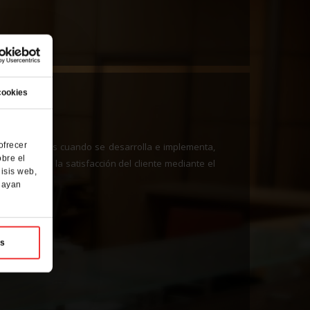
cookies
ofrecer
en procesos cuando se desarrolla e implementa,
obre el
 de aumentar la satisfacción del cliente mediante el
isis web,
hayan
as