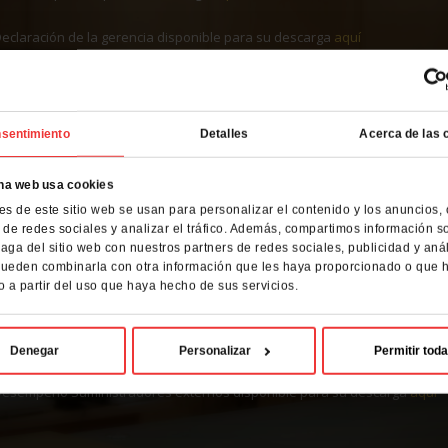
eclaración de la gerencia disponible para su descarga
aquí
sentimiento
Detalles
Acerca de las 
ISO 9001
na web usa cookies
es de este sitio web se usan para personalizar el contenido y los anuncios, 
a norma UNE EN ISO 9001 promueve la adopción de un enfoque basado 
 de redes sociales y analizar el tráfico. Además, compartimos información s
ejora la eficacia de un sistema de gestión de la calidad, con el objetivo
aga del sitio web con nuestros partners de redes sociales, publicidad y anál
umplimiento de sus requisitos.
ueden combinarla con otra información que les haya proporcionado o que 
o a partir del uso que haya hecho de sus servicios.
nlaces disponibles para su descarga
aquí
y
aquí
olítica de calidad disponible para su descarga
aquí
Denegar
Personalizar
Permitir tod
esempeño Suministradores externos disponible para su descarga
aquí