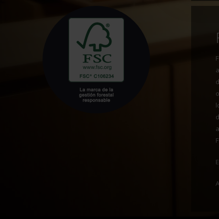
a
d
o
l
a
F
E
A